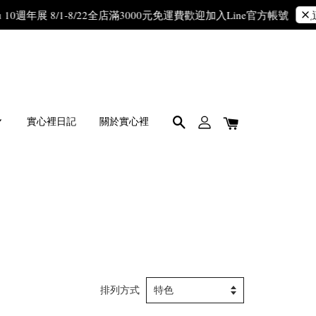
10週年展 8/1-8/22
全店滿3000元免運費
歡迎加入Line官方帳號
點這
實心裡日記
關於實心裡
排列方式