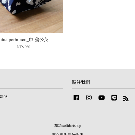
minä perhonen_巾-蒲公英
NT$ 980
關注我們
108
Facebook
Instagram
YouTube
Line
RS
2026 solidartshop
實心裡生活什物店