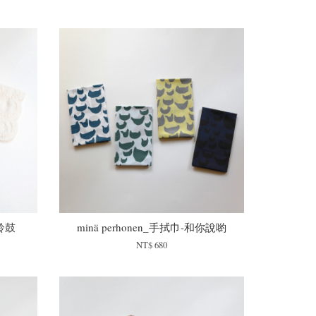
S鈴鼓
minä perhonen_手拭巾-和你說喲
NT$ 680