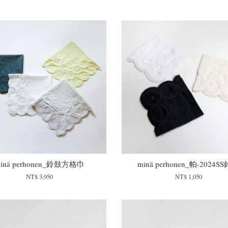
inä perhonen_鈴鼓方格巾
minä perhonen_帕-2024S
NT$ 3,950
NT$ 1,050