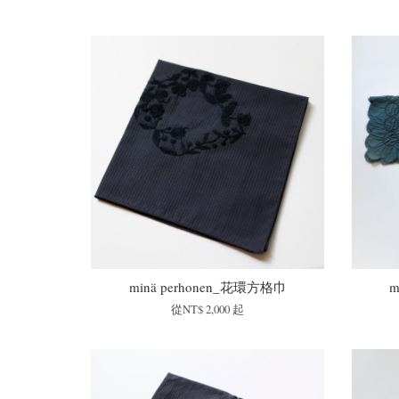
minä perhonen_花環方格巾
m
從
NT$ 2,000
起