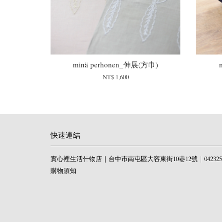
minä perhonen_伸展(方巾)
NT$ 1,600
快速連結
實心裡生活什物店｜台中市南屯區大容東街10巷12號｜0423258
購物須知