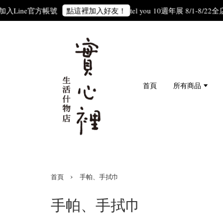
Line官方帳號
tel you 10週年展 8/1-8/22
全店滿
點這裡加入好友！
首頁
所有商品
›
首頁
手帕、手拭巾
手帕、手拭巾