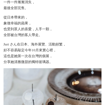
一件一件漸漸消失，
最後全部完售。
從日本帶來的，
象徵幸福的蘋果，
也受到眾人的喜愛，人手一顆，
全部被台灣的客人帶走。
Juri さん在日本、海外展覽、活動頻繁，
好不容易敲定今年10月來實心裡，
這也是她第一次在台灣的個展，
分享她清雅微甜的獨特玻璃器。