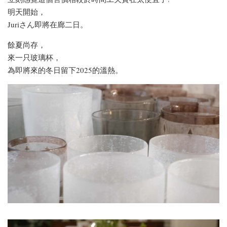
明天開始，
Juriさん即將在廊二日。
餘夏尚存，
來一只玻璃杯，
為即將來的冬日留下2025的溫熱。