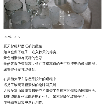
2025.10.09
夏天曾經那麼旺盛的蔬菜，
如今也留下種子，進入秋天的節奏。
景色漸漸轉為沉穩的色彩。
雖然氣溫依舊偏高，但在這樣高遠的天空與清爽的低濕度裡，
總覺得什麼都能做到。
在美術大學主修產品設計的過程中，
遇見了玻璃這種素材的趣味與美麗，
之後於富山玻璃造形研究所學習了各種不同領域的玻璃技法。
我期望能創作出能夠貼近生活、帶來溫暖的玻璃作品，
並持續在日常中進行創作。