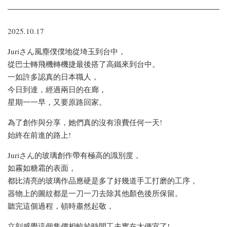
2025.10.17
Juriさん風塵僕僕地從埼玉到台中，
從巴士轉飛機轉機捷最後搭了高鐵來到台中。
一如許多認真的日本職人，
今日到達，經過兩日的在廊，
星期一一早，又要原路回家。
為了創作與分享，她們真的沒有浪費任何一天!
始終在前進的路上!
Juriさん的玻璃創作帶有極高的識別度，
如霧如糖霜的表面，
都比清亮的玻璃作品應硬是多了好幾道手工打磨的工序，
器物上的圖紋都是一刀一刀去除其他顏色後所保留。
聽完這個過程，頓時肅然起敬，
立刻感覺這個售價相較於時間工夫實在太便宜了!