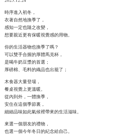
2025.12.24
時序進入初冬，
衣著自然地換季了，
感知一定也隨之改變，
想要親近更有保暖視覺感的用物。
你的生活器物也換季了嗎？
可以雙手合握的厚體馬克杯，
是喝牛奶豆漿的首選；
厚磅棉、毛料的織品也出籠了；
木食器大量登場，
餐桌視覺上更溫暖。
從內到外，一體換季，
安住在這個季節裏，
細細品味如此氣候裡帶來的生活滋味。
來選一個朋友的禮物，
也選一個今年冬日的紀念給自己。