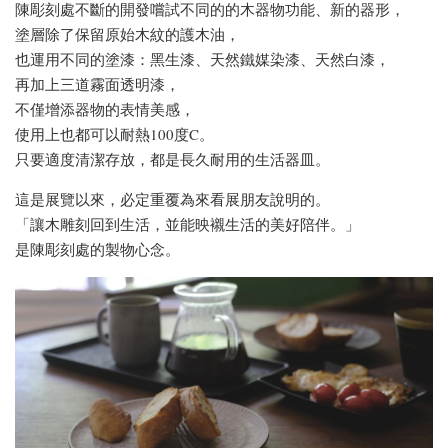
陳彫刻處不斷的開發嚐試不同的的木器物功能、新的器形，
塗層除了保留原始木紋的護木油，
也運用不同的塗漆：黑生漆、天然鐵媒染漆、天然白漆，
再加上三道霧面透明漆，
不僅增添器物的表情美感，
使用上也都可以耐熱100度C。
只要適度清潔存放，都是長久耐用的生活器皿。
這是展覽以來，必定重覆為來看展朋友說明的。
「讓木雕刻回到生活，並能映襯生活的美好陪伴。」
是陳彫刻處的製物心念。