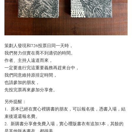
策劃人發現和726投票日同一天時，
我們努力但實在喬不到適切的時間。
作者、主持人遠道而來，
一定要進行完這重要義務再趕來台中，
我們同意維持原排定時間，
也請參加的朋友，
先投完票再來參加分享會。
另外提醒：
1. 原本已經在實心裡購書的朋友，可以報名後，憑書入場，結
束後退還報名費。
2. 新購書分享會免費入場，實心𥚃版書衣有追加3本，其餘的
是其他版本書衣，都很美。