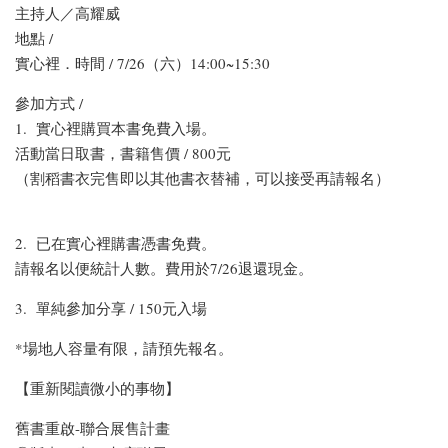
主持人／高耀威
地點 /
實心裡．時間 / 7/26（六）14:00~15:30
參加方式 /
1. 實心裡購買本書免費入場。
活動當日取書，書籍售價 / 800元
（割稻書衣完售即以其他書衣替補，可以接受再請報名）
2. 已在實心裡購書憑書免費。
請報名以便統計人數。費用於7/26退還現金。
3. 單純參加分享 / 150元入場
*場地人容量有限，請預先報名。
【重新閱讀微小的事物】
舊書重啟-聯合展售計畫