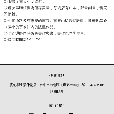
◎版畫 x 書 x 七店聯展。
◎這次串聯銷售為僅存書量，每間店有17本，限量銷售，售完
即絕版。
◎七間通路各有專屬的書衣。書衣由徐玫怡設計，圖檔收錄於
《微小的事物》內的版畫作品。
◎七間通路同時販售畫作與書，畫作也同步展售。
◎聯展時間為5/31~7/31。
快速連結
實心裡生活什物店｜台中市南屯區大容東街10巷12號｜0423258108
購物須知
關注我們