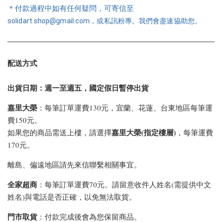
＊付款過程中如有任何疑問，可寄信至
solidart.shop@gmail.com，或私訊粉專。我們會盡速協助您。
配送方式
出貨日期：週一至週五，國定假日暫停出貨
嘉里大榮
：每筆訂單運費130元，宜蘭、花蓮、台東地區每筆運
費150元。
嘉里大榮(指定樓層)
如果您的商品需送上樓，請選擇
，每筆運費
170元。
離島、偏遠地區請先來信聯繫相關事宜。
全家超商
：每筆訂單運費70元。請留意收件人姓名(需提供中文
姓名)與電話是否正確，以免無法取貨。
門市取貨
：付款完成後會為您保留商品。