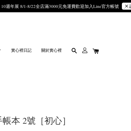
年展 8/1-8/22
全店滿3000元免運費
歡迎加入Line官方帳號
點這裡加
實心裡日記
關於實心裡
術手帳本 2號［初心］