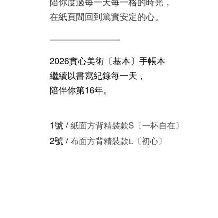
陪你度過每一天每一格的時光，
在紙頁間回到篤實安定的心。
——
——
——
——
2026實心美術〔基本〕手帳本
繼續以書寫紀錄每一天
，
陪伴你第16年。
1號
/
S
紙面方背精裝款
〔一杯自在〕
2號 /
布面方背精裝款L〔初心〕