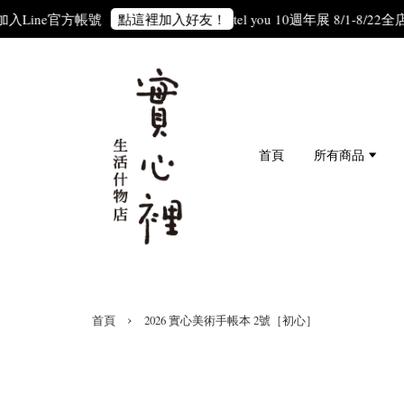
ne官方帳號
tel you 10週年展 8/1-8/22
全店滿30
點這裡加入好友！
首頁
所有商品
›
首頁
2026 實心美術手帳本 2號［初心］